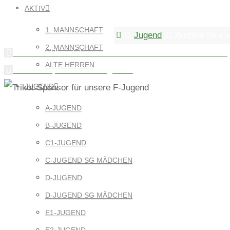
KATEGORIE: 
AKTIV
1. MANNSCHAFT
Home
Jugend
Archive for c
2. MANNSCHAFT
Die GMS Rheintal war wieder zu Gast beim SV Rheintal
ALTE HERREN
Jahreshauptversammlung 2024
JUGEND
A-JUGEND
B-JUGEND
C1-JUGEND
C-JUGEND SG MÄDCHEN
D-JUGEND
D-JUGEND SG MÄDCHEN
E1-JUGEND