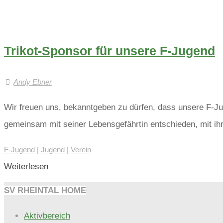
Trikot-Sponsor für unsere F-Jugend
Andy Ebner
Wir freuen uns, bekanntgeben zu dürfen, dass unsere F-Ju
gemeinsam mit seiner Lebensgefährtin entschieden, mit i
F-Jugend
|
Jugend
|
Verein
"Trikot-
Weiterlesen
Sponsor
SV RHEINTAL HOME
für
Aktivbereich
unsere