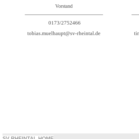
Vorstand
0173/2752466
tobias.muelhaupt@sv-rheintal.de
ti
SV RHEINTAL HOME