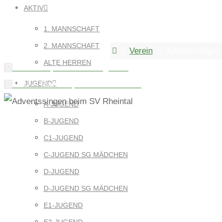
ADVENTSSING
AKTIV
1. MANNSCHAFT
Januar 23, 2025
Juni 16, 2025
2. MANNSCHAFT
Home
Verein
Adventssingen 
ALTE HERREN
Jahreshauptversammlung 2024
JUGEND
NEU – Teamshop vom SV Rheintal
A-JUGEND
B-JUGEND
C1-JUGEND
C-JUGEND SG MÄDCHEN
D-JUGEND
D-JUGEND SG MÄDCHEN
E1-JUGEND