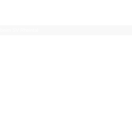
EN BEIM SV RHEINTAL
beim SV Rheintal