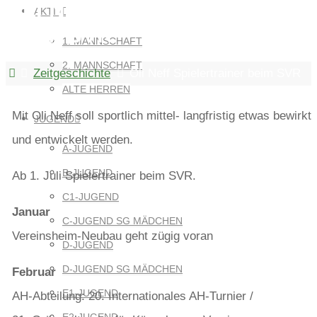
OLI NEFF SPIELERTRAINER
AKTIV
BEIM SVR
1. MANNSCHAFT
2. MANNSCHAFT
Home
Zeitgeschichte
Oli Neff Spielertrainer beim SVR
ALTE HERREN
Mit Oli Neff soll sportlich mittel- langfristig etwas bewirkt
JUGEND
und entwickelt werden.
A-JUGEND
B-JUGEND
Ab 1. Juli Spielertrainer beim SVR.
C1-JUGEND
Januar
C-JUGEND SG MÄDCHEN
Vereinsheim-Neubau geht zügig voran
D-JUGEND
D-JUGEND SG MÄDCHEN
Februar
E1-JUGEND
AH-Abteilung: 20. Internationales AH-Turnier /