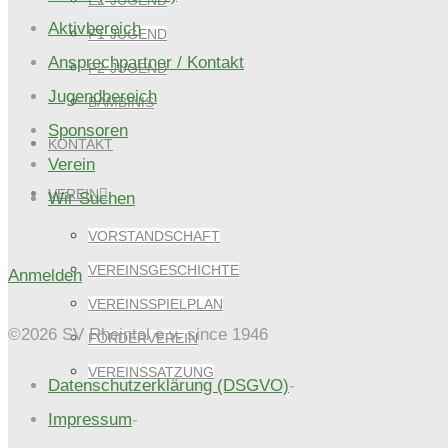
E2-JUGEND
Aktivbereich
F1-JUGEND
Ansprechpartner / Kontakt
F2-JUGEND
Jugendbereich
BAMBINIS
Sponsoren
KONTAKT
Verein
VEREIN
Wir Suchen
VORSTANDSCHAFT
VEREINSGESCHICHTE
Anmelden
VEREINSSPIELPLAN
©2026 SV Rheintal e.v. since 1946
FÖRDERVEREIN
VEREINSSATZUNG
Datenschutzerklärung (DSGVO)
-
Impressum
-