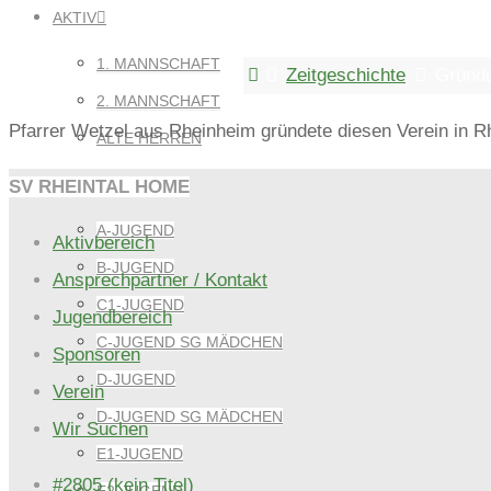
GRÜNDUNG „D
AKTIV
1. MANNSCHAFT
Home
Zeitgeschichte
Gründu
2. MANNSCHAFT
Pfarrer Wetzel aus Rheinheim gründete diesen Verein in R
ALTE HERREN
JUGEND
SV RHEINTAL HOME
A-JUGEND
Aktivbereich
B-JUGEND
Ansprechpartner / Kontakt
C1-JUGEND
Jugendbereich
C-JUGEND SG MÄDCHEN
Sponsoren
D-JUGEND
Verein
D-JUGEND SG MÄDCHEN
Wir Suchen
E1-JUGEND
#2805 (kein Titel)