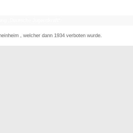
EUTSCHE JUGENDKRAFT“
ng „Deutsche Jugendkraft“
heinheim , welcher dann 1934 verboten wurde.