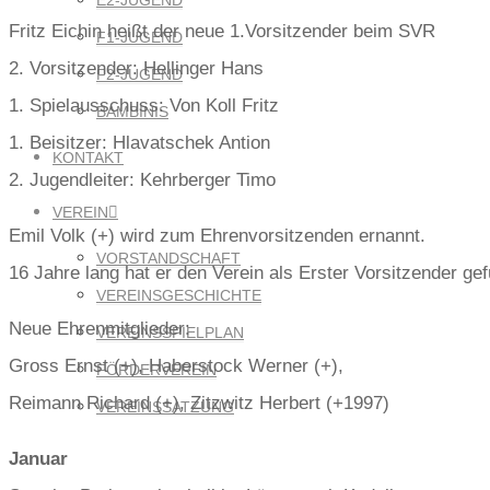
E2-JUGEND
Fritz Eichin heißt der neue 1.Vorsitzender beim SVR
F1-JUGEND
2. Vorsitzender: Hellinger Hans
F2-JUGEND
1. Spielausschuss: Von Koll Fritz
BAMBINIS
1. Beisitzer: Hlavatschek Antion
KONTAKT
2. Jugendleiter: Kehrberger Timo
VEREIN
Emil Volk (+) wird zum Ehrenvorsitzenden ernannt.
VORSTANDSCHAFT
16 Jahre lang hat er den Verein als Erster Vorsitzender gef
VEREINSGESCHICHTE
Neue Ehrenmitglieder:
VEREINSSPIELPLAN
Gross Ernst (+), Haberstock Werner (+),
FÖRDERVEREIN
Reimann Richard (+), Zitzwitz Herbert (+1997)
VEREINSSATZUNG
Januar