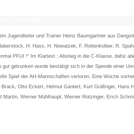
S PARADEPFERD
nd das Paradepferd
rem Jugendleiter und Trainer Heinz Baumgartner aus Dangstet
aberstock, H. Hass, H. Nowatzek, F. Rottenkolber, R. Spah
nmal PFUI !“ Im Klartext : Abstieg in die C-Klasse, dafür a
gut getrunken wurde bestätigt sich in der Spende einer Umk
ielle Spiel der AH-Mannschaften verloren. Eine Woche vorhe
 Brack, Otto Eckert, Helmut Gantert, Kurt Gräfinger, Hans H
t Martin, Werner Mühlhaupt, Werner Rotzinger, Erich Schmid