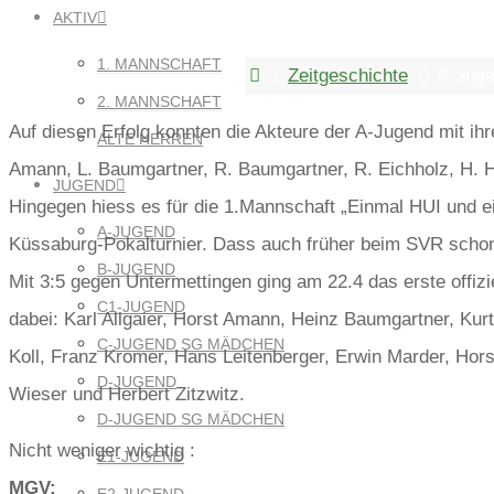
A-JUGEND DA
AKTIV
1. MANNSCHAFT
Home
Zeitgeschichte
A-Juge
2. MANNSCHAFT
Auf diesen Erfolg konnten die Akteure der A-Jugend mit ih
ALTE HERREN
Amann, L. Baumgartner, R. Baumgartner, R. Eichholz, H. H
JUGEND
Hingegen hiess es für die 1.Mannschaft „Einmal HUI und ei
A-JUGEND
Küssaburg-Pokalturnier. Dass auch früher beim SVR schon 
B-JUGEND
Mit 3:5 gegen Untermettingen ging am 22.4 das erste offiz
C1-JUGEND
dabei: Karl Allgaier, Horst Amann, Heinz Baumgartner, Kurt
C-JUGEND SG MÄDCHEN
Koll, Franz Kromer, Hans Leitenberger, Erwin Marder, Hors
D-JUGEND
Wieser und Herbert Zitzwitz.
D-JUGEND SG MÄDCHEN
Nicht weniger wichtig :
E1-JUGEND
MGV: